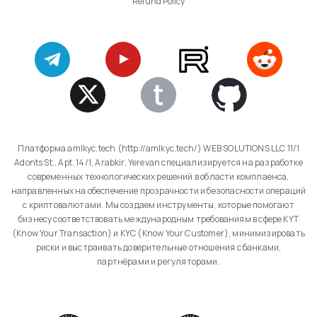
Refund Policy
Платформа amlkyc.tech (http://amlkyc.tech/) WEB SOLUTIONS LLC 11/1
Adonts St., Apt. 14/1, Arabkir, Yerevan специализируется на разработке
современных технологических решений в области комплаенса,
направленных на обеспечение прозрачности и безопасности операций
с криптовалютами. Мы создаем инструменты, которые помогают
бизнесу соответствовать международным требованиям в сфере KYT
(Know Your Transaction) и KYC (Know Your Customer), минимизировать
риски и выстраивать доверительные отношения с банками,
партнёрами и регуляторами.