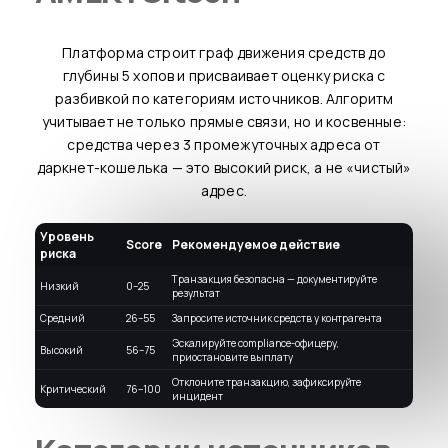
Платформа строит граф движения средств до
глубины 5 хопов и присваивает оценку риска с
разбивкой по категориям источников. Алгоритм
учитывает не только прямые связи, но и косвенные:
средства через 3 промежуточных адреса от
даркнет-кошелька — это высокий риск, а не «чистый»
адрес.
Уровень
Score
Рекомендуемое действие
риска
Транзакция безопасна — документируйте
Низкий
0–25
результат
Средний
26–55
Запросите источник средств у контрагента
Эскалируйте compliance-офицеру,
Высокий
56–75
приостановите выплату
Отклоните транзакцию, зафиксируйте
Критический
76–100
инцидент