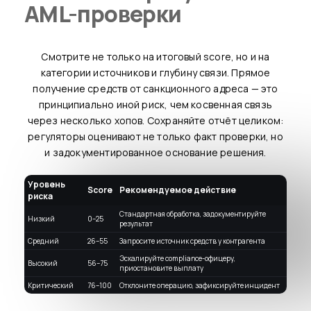
AML-проверки
Смотрите не только на итоговый score, но и на
категории источников и глубину связи. Прямое
получение средств от санкционного адреса — это
принципиально иной риск, чем косвенная связь
через несколько хопов. Сохраняйте отчёт целиком:
регуляторы оценивают не только факт проверки, но
и задокументированное основание решения.
Уровень
Score
Рекомендуемое действие
риска
Стандартная обработка, задокументируйте
Низкий
0–25
результат
Средний
26–55
Запросите источник средств у контрагента
Эскалируйте compliance-офицеру,
Высокий
56–75
приостановите выплату
Критический
76–100
Отклоните операцию, зафиксируйте инцидент