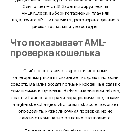
Один отчёт — от $1. Зарегистрируйтесь на
AMLKYC.tech, выберите тарифный план или
подключите API — и получите достоверные данные о
рисках транзакций уже сегодня.
Что показывает AML-
проверка кошелька
Отчёт сопоставляет адрес с известными
категориями риска и показывает их долю в истории
средств. В анализ входят прямые и косвенные связи с
санкционными адресами, darknet-маркетами, mixers,
scam- и fraud-кластерами, украденными средствами
и high-risk exchanges. Итоговый risk score помогает
определить, нужна ли ручная проверка, но не
заменяет комплаенс-решение специалиста.
Пример отчёта:
общий уровень риска,