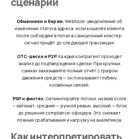
сценарии
Обменники и биржи.
Webhook-уведомления об
изменении статуса адреса: если кошелёк клиента
после онбординга попал в санкционный кластер,
сигнал придёт до следующей транзакции.
OTC-дески и P2P.
Каждый контрагент проходит
анализ до подтверждения сделки. При крупных
суммах заказывайте полный отчёт с графом
движения средств — он показывает глубину
косвенных связей.
PSP и финтех.
Сегментируйте потоки: низкий score
— автомат, средний — ручной ревью, высокий — блок
до решения compliance-офицера. Это снижает
ложные срабатывания и нагрузку на аналитиков.
Как интерпретировать