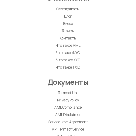
Сертификаты
Блог
Видео
Тарифы
Контакты
Что такое AML
Что такое KYC
Что такое KYT
Что такое TXID
Документы
Terms of Use
Privacy Policy
AML Compliance
AML Disclaimer
Service Level Agreement
API Terms of Service