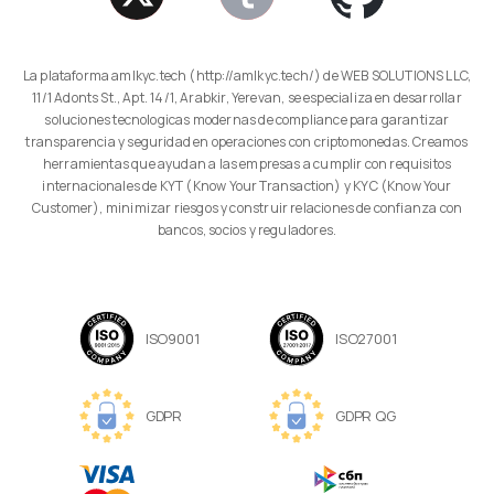
La plataforma amlkyc.tech (http://amlkyc.tech/) de WEB SOLUTIONS LLC,
11/1 Adonts St., Apt. 14/1, Arabkir, Yerevan, se especializa en desarrollar
soluciones tecnologicas modernas de compliance para garantizar
transparencia y seguridad en operaciones con criptomonedas. Creamos
herramientas que ayudan a las empresas a cumplir con requisitos
internacionales de KYT (Know Your Transaction) y KYC (Know Your
Customer), minimizar riesgos y construir relaciones de confianza con
bancos, socios y reguladores.
ISO9001
ISO27001
GDPR
GDPR QG