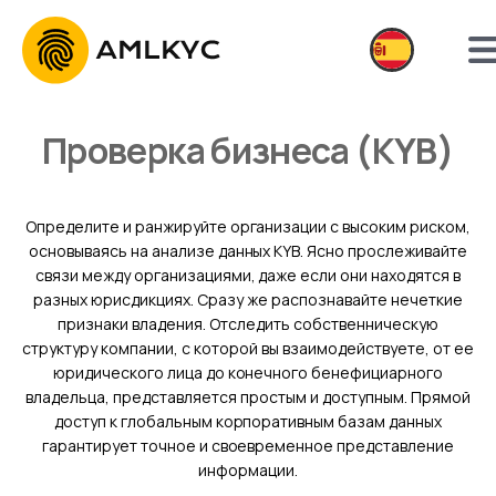
Проверка бизнеса (KYB)
Определите и ранжируйте организации с высоким риском,
основываясь на анализе данных KYB. Ясно прослеживайте
связи между организациями, даже если они находятся в
разных юрисдикциях. Сразу же распознавайте нечеткие
признаки владения. Отследить собственническую
структуру компании, с которой вы взаимодействуете, от ее
юридического лица до конечного бенефициарного
владельца, представляется простым и доступным. Прямой
доступ к глобальным корпоративным базам данных
гарантирует точное и своевременное представление
информации.