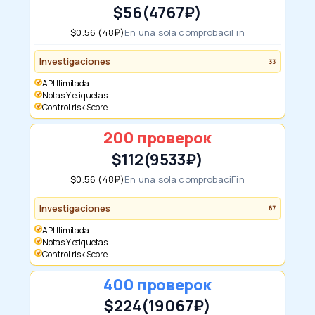
$56
(4767₽)
$0.56 (48₽)
En una sola comprobaciГіn
Investigaciones
33
API Ilimitada
notas Y etiquetas
Control risk Score
200 проверок
$112
(9533₽)
$0.56 (48₽)
En una sola comprobaciГіn
Investigaciones
67
API Ilimitada
notas Y etiquetas
Control risk Score
400 проверок
$224
(19067₽)