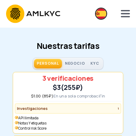
Nuestras tarifas
PERSONAL
NEGOCIO
KYC
3 verificaciones
$3
(255₽)
$1.00 (85₽)
En una sola comprobaciГіn
Investigaciones
1
API Ilimitada
notas Y etiquetas
Control risk Score