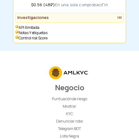
$0.56 (48₽)
En una sola comprobaciГіn
Investigaciones
133
API Ilimitada
notas Y etiquetas
Control risk Score
Negocio
Puntuación de riesgo
Mostrar
KYC
Denunciar robo
Telegram BOT
Lista Negra