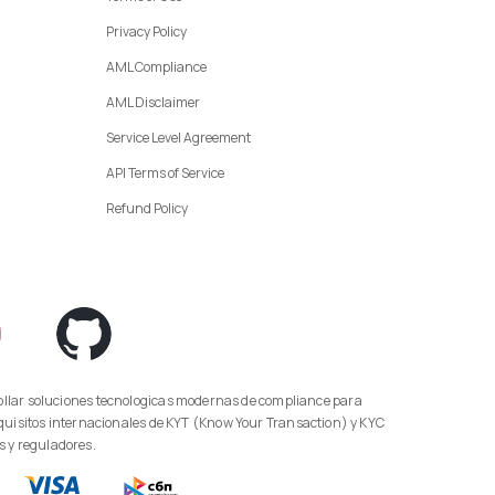
Privacy Policy
AML Compliance
AML Disclaimer
Service Level Agreement
API Terms of Service
Refund Policy
uisitos internacionales de KYT (Know Your Transaction) y KYC
s y reguladores.