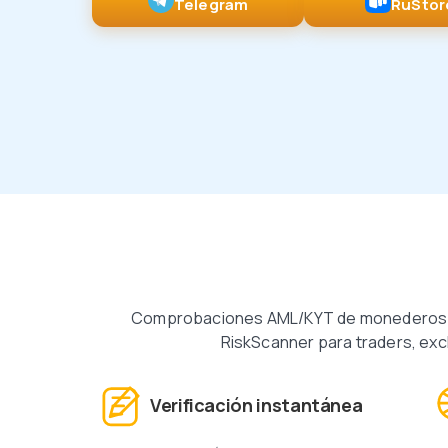
Telegram
RuStor
Comprobaciones AML/KYT de monederos y transacciones en segundos —
RiskScanner para traders, ex
Verificación instantánea