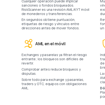
Cualquier operación puede implicar
Muestra puntuación, etiquetas AML,
sanciones o fondos bloqueados.
ví
RiskScanner es una revisión AML/KYT móvil
ex
de monederos y transferencias.
du
En segundos obtiene puntuación,
Revise una dirección antes de enviar
etiquetas de riesgo y vínculos entre
fo
direcciones antes de mover fondos.
un
AML en el móvil
Exchanges y pasarelas ya filtran el riesgo
Indique una dirección o hash de
entrante; los bloqueos son difíciles de
tr
revertir.
de
br
Comprobar antes reduce bloqueos y
disputas.
La respuesta incluye puntuación, etiquetas
AM
Sobre todo para exchange y pasarelas,
cla
traders y OTC, equipos con obligaciones
AML.
D
Pl
po