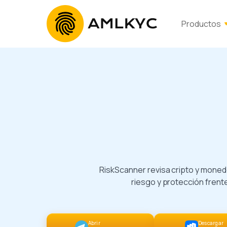
Productos
RiskScanner revisa cripto y monederos con análisis AML y KYT, scoring de
riesgo y protección frent
Abrir
Descargar