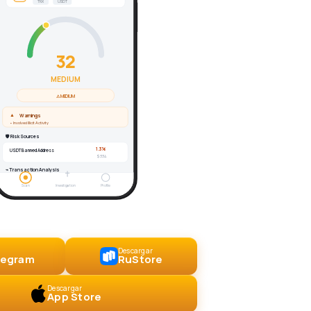
TRX
USDT
34
MEDIUM
⚠ MEDIUM
▲
Warnings
• Involved Illicit Activity
🛡 Risk Sources
1.3%
USDT Banned Address
$334
⌁ Transaction Analysis
Scan
Investigation
Profile
Descargar
elegram
RuStore
Descargar
App Store