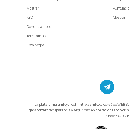
Mostrar
Puntuació
KYC
Mostrar
Denunciar robo
Telegram BOT
Lista Negra
La plataforma amlkyc.tech (http://amlkyc.tech/) de WEB SOLUTIONS LLC, 11/1 Adonts St., Apt. 14/1, Arabkir, Yerevan, se especializa en desarrollar soluciones tecnologicas modernas de compliance para
garantizar transparencia y seguridad en operaciones con cri
(Know Your Cust