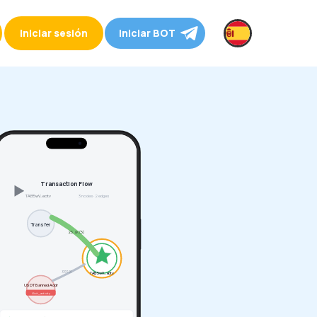
Iniciar sesión
Iniciar BOT
Transaction Flow
TAB5wV…eotv
3 nodes · 2 edges
Transfer
25.4K (5)
333.91
TAB5wV…eotv
USDT Banned Addr
illicit_activity