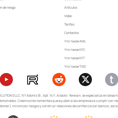
n de riesgo
Artículos
Video
Tarifas
Contactos
Что такое AML
Что такое KYC
Что такое KYT
Что такое TXID
ptomonedas. Creamos herramientas que ayudan a las empresas a cumplir con req
omer), minimizar riesgos y construir relaciones de confianza con bancos, socio