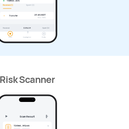
★
TAB5wV…eotv
Received (1)
Spent (0)
25.4K USDT
✈
Transfer
5 txs · 100%
Received
$25428
Spent $0
Scan
Investigation
Profile
Risk Scanner
Scan Result
TDX9mK…9fQveA
⧉