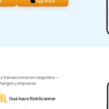
e
App Store
changes y empresas.
Qué hace RiskScanner