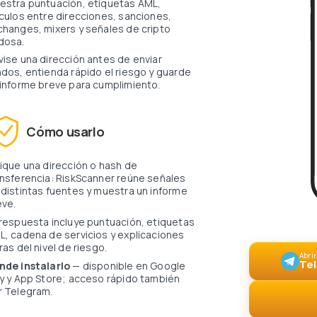
nculos entre direcciones, sanciones,
changes, mixers y señales de cripto
dosa.
ndos, entienda rápido el riesgo y guarde
 informe breve para cumplimiento.
Cómo usarlo
ansferencia: RiskScanner reúne señales
 distintas fuentes y muestra un informe
eve.
L, cadena de servicios y explicaciones
ras del nivel de riesgo.
Abrir
T
ónde instalarlo
— disponible en Google
ay y App Store; acceso rápido también
r Telegram.