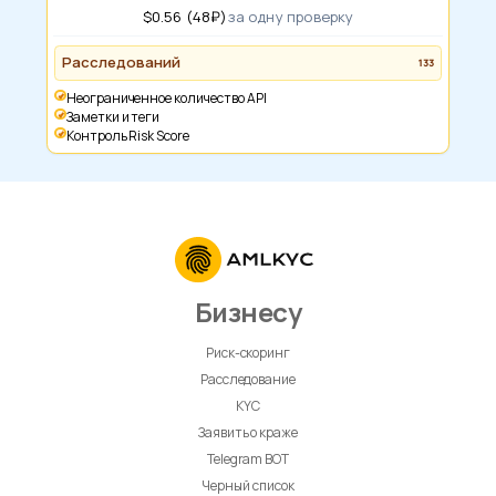
$0.56 (48₽)
за одну проверку
Расследований
133
Неограниченное количество API
Заметки и теги
Контроль Risk Score
Бизнесу
Риск-скоринг
Расследование
KYC
Заявить о краже
Telegram BOT
Черный список