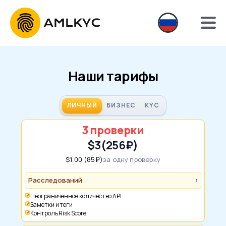
Наши тарифы
ЛИЧНЫЙ
БИЗНЕС
KYC
3 проверки
$3
(256₽)
$1.00 (85₽)
за одну проверку
Расследований
1
Неограниченное количество API
Заметки и теги
Контроль Risk Score