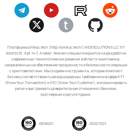
Платформа amlkyc.tech (http://amlkyc.tech/) WEB SOLUTIONS LLC 11/1
Adonts St., Apt. 14/1, Arabkir, Yerevan специализируется на разработке
современных технологических решений в области комплаенса,
направленных на обеспечение прозрачности и безопасности операций
с криптовалютами. Мы создаем инструменты, которые помогают
бизнесу соответствовать международным требованиям в сфере KYT
(Know Your Transaction) и KYC (Know Your Customer), минимизировать
риски и выстраивать доверительные отношения с банками,
партнёрами и регуляторами.
ISO9001
ISO27001