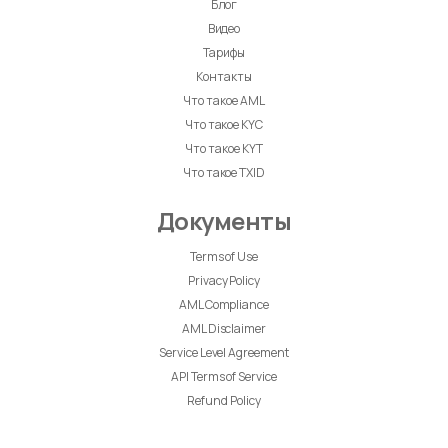
Блог
Видео
Тарифы
Контакты
Что такое AML
Что такое KYC
Что такое KYT
Что такое TXID
Документы
Terms of Use
Privacy Policy
AML Compliance
AML Disclaimer
Service Level Agreement
API Terms of Service
Refund Policy