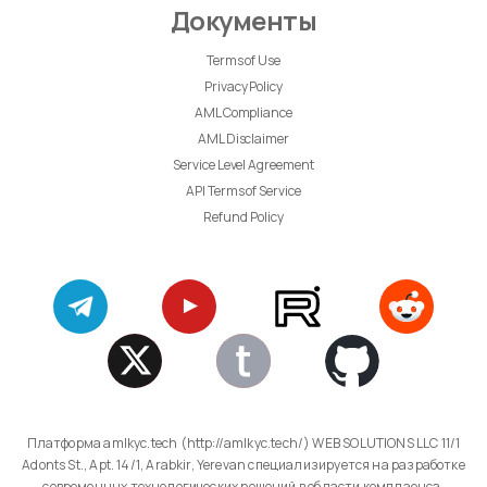
Документы
Terms of Use
Privacy Policy
AML Compliance
AML Disclaimer
Service Level Agreement
API Terms of Service
Refund Policy
Платформа amlkyc.tech (http://amlkyc.tech/) WEB SOLUTIONS LLC 11/1
Adonts St., Apt. 14/1, Arabkir, Yerevan специализируется на разработке
современных технологических решений в области комплаенса,