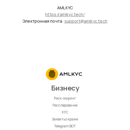
AMLKYC
https://amlkyc.tech/
Электронная почта:
support@amlkyc.tech
Бизнесу
Риск-скоринг
Расследование
KYC
Заявить о краже
Telegram BOT