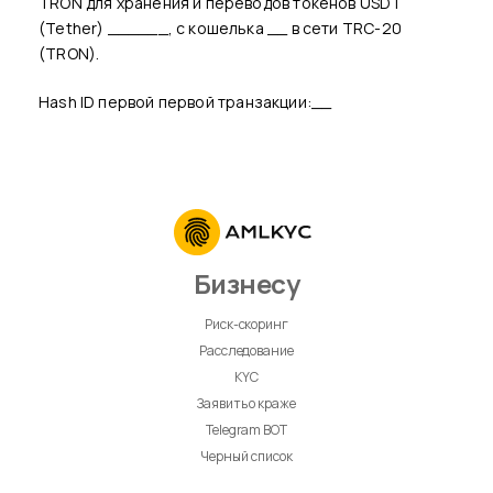
TRON для хранения и переводов токенов USDT
(Tether) ______, с кошелька __ в сети TRC-20
(TRON).
Hash ID первой первой транзакции:__
Бизнесу
Риск-скоринг
Расследование
KYC
Заявить о краже
Telegram BOT
Черный список