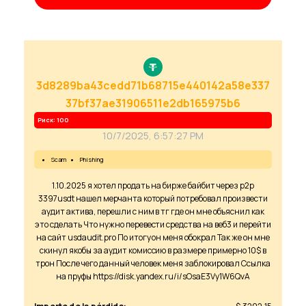
3d8289ba43cedd71b68715e440142a58e337
37bf37ae31906511e2db165975b6
Риск: 100
10/7/2025, 6:57:27 PM
scam
phishing
1.10.2025 я хотел продать на бирже байбит через р2р
3397usdt нашел мерчанта который потребовал произвести
аудит актива, перешли с ним в тг где он мне объяснил как
это сделать Что нужно перевести средства на веб3 и перейти
на сайт usdaudit.pro По итогу он меня обокрал Так же он мне
скинул якобы за аудит комиссию в размере примерно 10$ в
трон После чего данный человек меня заблокировал Ссылка
на пруфы https://disk.yandex.ru/i/sOsaE3Vy1W6QvA