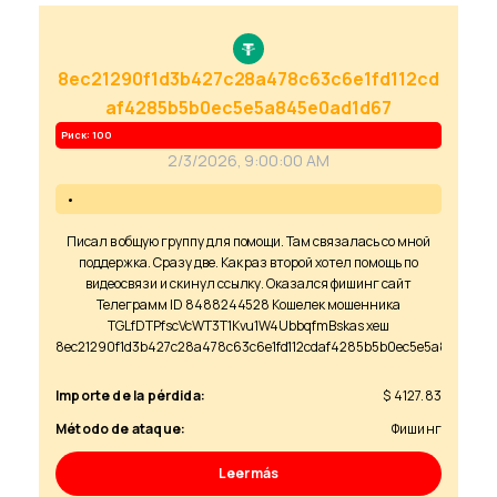
8ec21290f1d3b427c28a478c63c6e1fd112cd
af4285b5b0ec5e5a845e0ad1d67
Риск: 100
2/3/2026, 9:00:00 AM
Писал в общую группу для помощи. Там связалась со мной
поддержка. Сразу две. Как раз второй хотел помощь по
видеосвязи и скинул ссылку. Оказался фишинг сайт
Телеграмм ID 8488244528 Кошелек мошенника
TGLfDTPfscVcWT3T1Kvu1W4UbbqfmBskas хеш
8ec21290f1d3b427c28a478c63c6e1fd112cdaf4285b5b0ec5e5a845e0ad
Importe de la pérdida:
$ 4127.83
Método de ataque:
Фишинг
Leer más