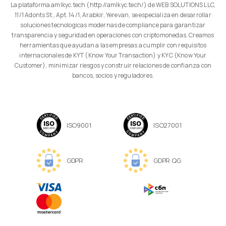
La plataforma amlkyc.tech (http://amlkyc.tech/) de WEB SOLUTIONS LLC,
11/1 Adonts St., Apt. 14/1, Arabkir, Yerevan, se especializa en desarrollar
soluciones tecnologicas modernas de compliance para garantizar
transparencia y seguridad en operaciones con criptomonedas. Creamos
herramientas que ayudan a las empresas a cumplir con requisitos
internacionales de KYT (Know Your Transaction) y KYC (Know Your
Customer), minimizar riesgos y construir relaciones de confianza con
bancos, socios y reguladores.
ISO9001
ISO27001
GDPR
GDPR QG