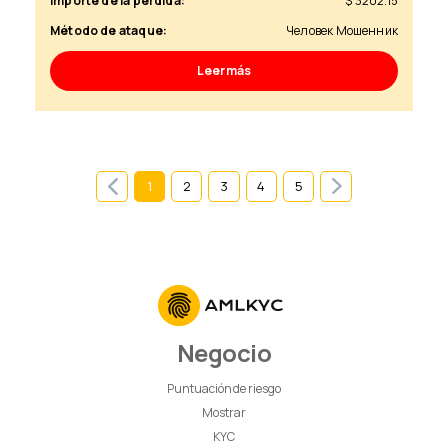
Importe de la pérdida:
$ 3202.15
Método de ataque:
Человек Мошенник
Leer más
1
2
3
4
5
Negocio
Puntuación de riesgo
Mostrar
KYC