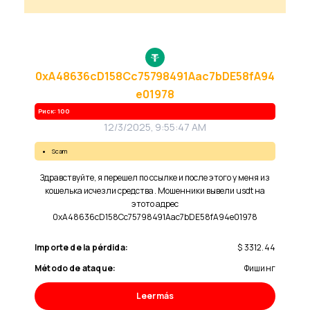
0xA48636cD158Cc75798491Aac7bDE58fA94
e01978
Риск: 100
12/3/2025, 9:55:47 AM
scam
Здравствуйте, я перешел по ссылке и после этого у меня из
кошелька исчезли средства . Мошенники вывели usdt на
этото адрес
0xA48636cD158Cc75798491Aac7bDE58fA94e01978
Importe de la pérdida:
$ 3312.44
Método de ataque:
Фишинг
Leer más