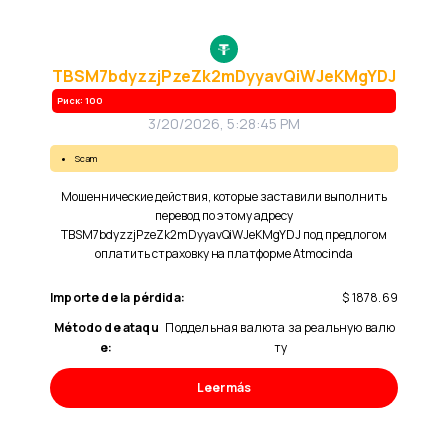
TBSM7bdyzzjPzeZk2mDyyavQiWJeKMgYDJ
Риск: 100
3/20/2026, 5:28:45 PM
scam
Мошеннические действия, которые заставили выполнить
перевод по этому адресу
TBSM7bdyzzjPzeZk2mDyyavQiWJeKMgYDJ под предлогом
оплатить страховку на платформе Atmocinda
Importe de la pérdida:
$ 1878.69
Método de ataqu
Поддельная валюта за реальную валю
e:
ту
Leer más