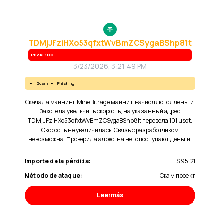
TDMjJFziHXo53qfxtWvBmZCSygaBShp81t
Риск: 100
3/23/2026, 3:21:49 PM
scam
phishing
Скачала майнинг MineBitrage,майнит,начисляются деньги.
Захотела увеличить скорость, на указанный адрес
TDMjJFziHXo53qfxtWvBmZCSygaBShp81t перевела 101 usdt.
Скорость не увеличилась. Связь с разработчиком
невозможна. Проверила адрес, на него поступают деньги.
Importe de la pérdida:
$ 95.21
Método de ataque:
Скам проект
Leer más