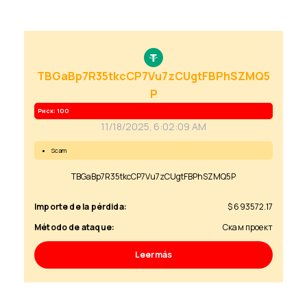
TBGaBp7R35tkcCP7Vu7zCUgtFBPhSZMQ5
P
Риск: 100
11/18/2025, 6:02:09 AM
scam
TBGaBp7R35tkcCP7Vu7zCUgtFBPhSZMQ5P
Importe de la pérdida:
$ 693572.17
Método de ataque:
Скам проект
Leer más