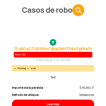
Casos de robo
TFq8GqCTiJA1PAnCJjtqDMHTRAsZgKNaYk
Риск: 100
7/30/2026, 1:01:50 PM
phishing
scam
test
Importe de la pérdida:
$ 94264.17
Método de ataque:
Мошенник
Leer más