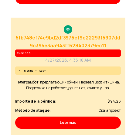
5fb748ef74e9bd2df3976ef9c2229315907dd
9c395e3aa943ff628402379ec11
Риск: 100
4/27/2026, 4:35:18 AM
phishing
scam
Телеграмбот, предлагающий обмен. Перевел usdt и тишина.
Поддержка не работает, денег нет, крипта ушла.
Importe de la pérdida:
$ 94.26
Método de ataque:
Скам проект
Leer más