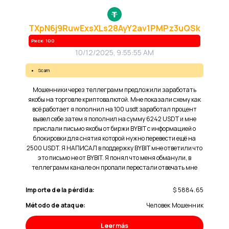
TXpN6j9RuwExsXLs28AyY2av1PMPz3uQSk
Риск: 100
10/12/2025, 9:55:55 AM
scam
Мошенники через теллеграмм предложили заработать
якобы на торговле криптовалютой. Мне показали схему как
всё работает я пополнил на 100 usdt заработал процент
вывел себе затем я пополнил на сумму 6242 USDT и мне
прислали письмо якобы от биржи BYBIT с информацией о
блокировки для снятия которой нужно перевести ещё на
2500 USDT. Я НАПИСАЛ в поддержку BYBIT мне ответили что
это письмо не от BYBIT. Я понял что меня обманули, в
теллеграмм канале он пропали перестали отвечать мне
Importe de la pérdida:
$ 5884.65
Método de ataque:
Человек Мошенник
Leer más