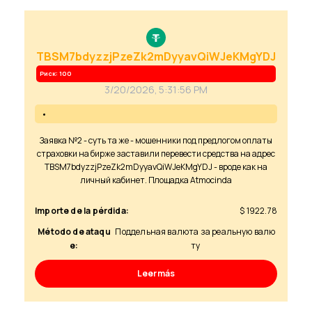
TBSM7bdyzzjPzeZk2mDyyavQiWJeKMgYDJ
Риск: 100
3/20/2026, 5:31:56 PM
Заявка №2 - суть та же - мошенники под предлогом оплаты
страховки на бирже заставили перевести средства на адрес
TBSM7bdyzzjPzeZk2mDyyavQiWJeKMgYDJ - вроде как на
личный кабинет. Площадка Atmocinda
Importe de la pérdida:
$ 1922.78
Método de ataqu
Поддельная валюта за реальную валю
e:
ту
Leer más