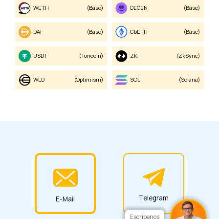
WETH
(Base)
DEGEN
(Base)
DAI
(Base)
cbETH
(Base)
USDT
(Toncoin)
ZK
(zkSync)
WLD
(Optimism)
SOL
(Solana)
Telegram
E-Mail
Escribenos