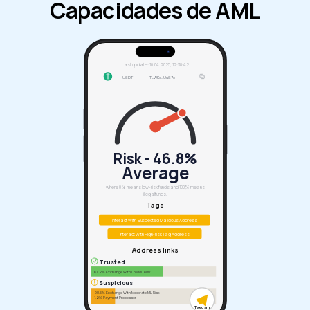
Capacidades de AML
Last update: 10.04.2025, 12:38:42
USDT
TLWKe...UuS7o
Risk - 48.9%
Average
where 0% means low-risk funds and 100% means
illegal funds.
Tags
Interact With Suspected Malicious Address
Interact With High-risk Tag Address
Address links
Trusted
64.2% Exchange With Low ML Risk
Suspicious
28.6% Exchange With Moderate ML Risk
1.2% Payment Processor
Telegram