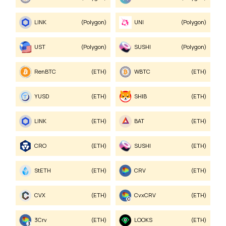
LINK
(Polygon)
UNI
(Polygon)
UST
(Polygon)
SUSHI
(Polygon)
renBTC
(ETH)
WBTC
(ETH)
YUSD
(ETH)
SHIB
(ETH)
LINK
(ETH)
BAT
(ETH)
CRO
(ETH)
SUSHI
(ETH)
stETH
(ETH)
CRV
(ETH)
CVX
(ETH)
cvxCRV
(ETH)
3Crv
(ETH)
LOOKS
(ETH)