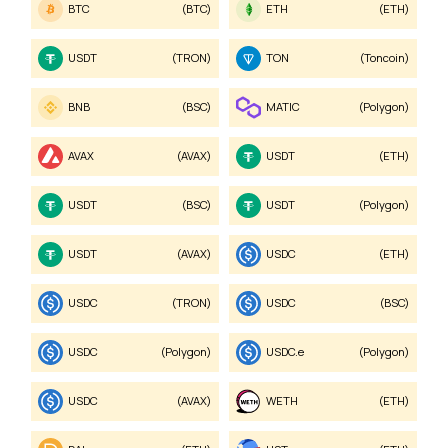
BTC
(BTC)
ETH
(ETH)
USDT
(TRON)
TON
(Toncoin)
BNB
(BSC)
MATIC
(Polygon)
AVAX
(AVAX)
USDT
(ETH)
USDT
(BSC)
USDT
(Polygon)
USDT
(AVAX)
USDC
(ETH)
USDC
(TRON)
USDC
(BSC)
USDC
(Polygon)
USDC.e
(Polygon)
USDC
(AVAX)
WETH
(ETH)