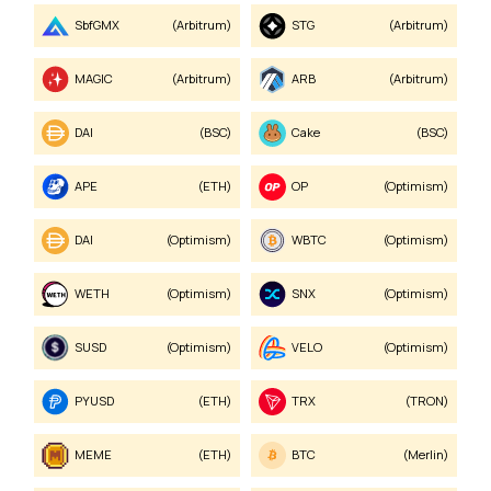
sbfGMX
(Arbitrum)
STG
(Arbitrum)
MAGIC
(Arbitrum)
ARB
(Arbitrum)
DAI
(BSC)
Cake
(BSC)
APE
(ETH)
OP
(Optimism)
DAI
(Optimism)
WBTC
(Optimism)
WETH
(Optimism)
SNX
(Optimism)
sUSD
(Optimism)
VELO
(Optimism)
PYUSD
(ETH)
TRX
(TRON)
MEME
(ETH)
BTC
(Merlin)