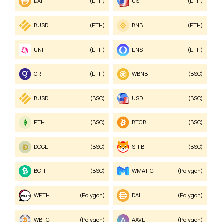
DAI
(ETH)
UST
(ETH)
BUSD
(ETH)
BNB
(ETH)
UNI
(ETH)
ENS
(ETH)
GRT
(ETH)
WBNB
(BSC)
BUSD
(BSC)
USD
(BSC)
ETH
(BSC)
BTCB
(BSC)
DOGE
(BSC)
SHIB
(BSC)
BCH
(BSC)
WMATIC
(Polygon)
WETH
(Polygon)
DAI
(Polygon)
WBTC
(Polygon)
AAVE
(Polygon)