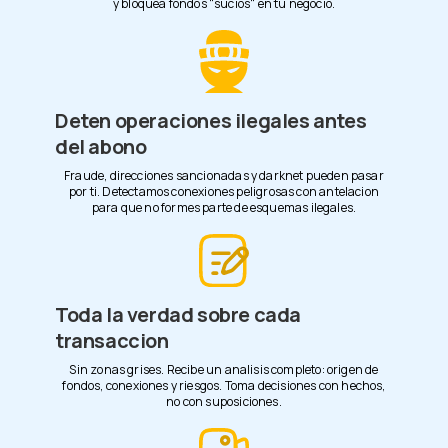
y bloquea fondos "sucios" en tu negocio.
Deten operaciones ilegales antes
del abono
Fraude, direcciones sancionadas y darknet pueden pasar
por ti. Detectamos conexiones peligrosas con antelacion
para que no formes parte de esquemas ilegales.
Toda la verdad sobre cada
transaccion
Sin zonas grises. Recibe un analisis completo: origen de
fondos, conexiones y riesgos. Toma decisiones con hechos,
no con suposiciones.