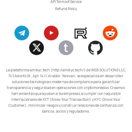
API Terms of Service
Refund Policy
La plataforma amlkyc.tech (http://amlkyc.tech/) de WEB SOLUTIONS LLC,
11/1 Adonts St., Apt. 14/1, Arabkir, Yerevan, se especializa en desarrollar
soluciones tecnologicas modernas de compliance para garantizar
transparencia y seguridad en operaciones con criptomonedas. Creamos
herramientas que ayudan a las empresas a cumplir con requisitos
internacionales de KYT (Know Your Transaction) y KYC (Know Your
Customer), minimizar riesgos y construir relaciones de confianza con
bancos, socios y reguladores.