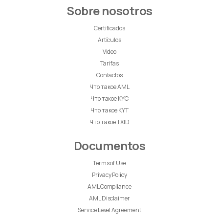
Sobre nosotros
Certificados
Artículos
Video
Tarifas
Contactos
Что такое AML
Что такое KYC
Что такое KYT
Что такое TXID
Documentos
Terms of Use
Privacy Policy
AML Compliance
AML Disclaimer
Service Level Agreement