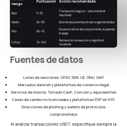
Puntuación
Acción recomendada
riesgo
Transacción segura — documente el
Bajo
0–25
resultado
Medio
26–55
Solicite documentación del origen de fondos
Escale al oficial de cumplimiento, suspenda
Alto
56–75
el pago
Rechace la transacción y registre el
Crítico
76–100
incidente
Fuentes de datos
Listas de sanciones: OFAC SDN, UE, ONU, GAFI
Mercados darknet y plataformas de comercio ilegal
Servicios de mezcla: Tornado Cash, CoinJoin y equivalentes
Casas de cambio no licenciadas y plataformas P2P sin KYC
Direcciones de phishing y wallets de protocolos
comprometidos
Al analizar transacciones USDT, especifique siempre la