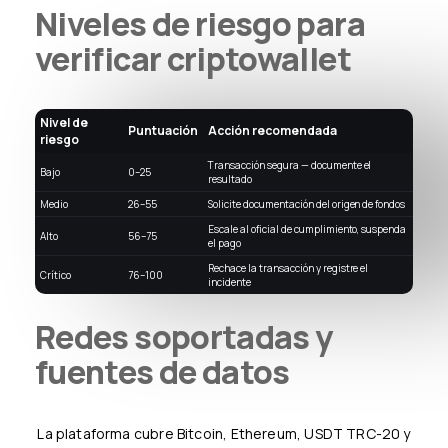
Niveles de riesgo para
verificar criptowallet
Nivel de
Puntuación
Acción recomendada
riesgo
Transacción segura — documente el
Bajo
0–25
resultado
Medio
26–55
Solicite documentación del origen de fondos
Escale al oficial de cumplimiento, suspenda
Alto
56–75
el pago
Rechace la transacción y registre el
Crítico
76–100
incidente
Redes soportadas y
fuentes de datos
La plataforma cubre Bitcoin, Ethereum, USDT TRC-20 y