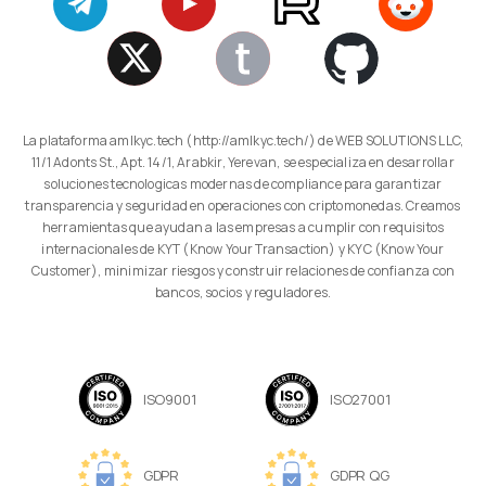
La plataforma amlkyc.tech (http://amlkyc.tech/) de WEB SOLUTIONS LLC,
11/1 Adonts St., Apt. 14/1, Arabkir, Yerevan, se especializa en desarrollar
soluciones tecnologicas modernas de compliance para garantizar
transparencia y seguridad en operaciones con criptomonedas. Creamos
herramientas que ayudan a las empresas a cumplir con requisitos
internacionales de KYT (Know Your Transaction) y KYC (Know Your
Customer), minimizar riesgos y construir relaciones de confianza con
bancos, socios y reguladores.
ISO9001
ISO27001
GDPR
GDPR QG