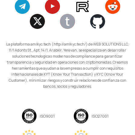
La plataforma amlkyc.tech (http://amlkyc.tech/) de WEB SOLUTIONS LLC,
11/1 Adonts St., Apt. 14/1, Arabkir, Yerevan, se especializa en desarrollar
soluciones tecnologicas modernas de compliance para garantizar
transparencia y seguridad en operaciones con criptomonedas. Creamos
herramientas que ayudan a las empresas a cumplir con requisitos
internacionales de KYT (Know Your Transaction) y KYC (Know Your
Customer), minimizar riesgos y construir relaciones de confianza con
bancos, socios y reguladores.
ISO9001
ISO27001