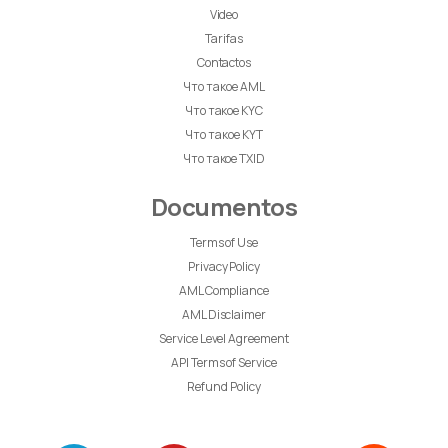
Video
Tarifas
Contactos
Что такое AML
Что такое KYC
Что такое KYT
Что такое TXID
Documentos
Terms of Use
Privacy Policy
AML Compliance
AML Disclaimer
Service Level Agreement
API Terms of Service
Refund Policy