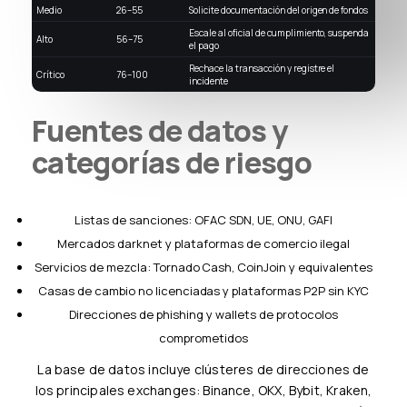
Medio
26–55
Solicite documentación del origen de fondos
Escale al oficial de cumplimiento, suspenda
Alto
56–75
el pago
Rechace la transacción y registre el
Crítico
76–100
incidente
Fuentes de datos y
categorías de riesgo
Listas de sanciones: OFAC SDN, UE, ONU, GAFI
Mercados darknet y plataformas de comercio ilegal
Servicios de mezcla: Tornado Cash, CoinJoin y equivalentes
Casas de cambio no licenciadas y plataformas P2P sin KYC
Direcciones de phishing y wallets de protocolos
comprometidos
La base de datos incluye clústeres de direcciones de
los principales exchanges: Binance, OKX, Bybit, Kraken,