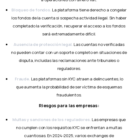
Bloqueo de fondos.
La plataforma tiene derecho a congelar
los fondos de la cuenta si sospecha actividad ilegal. Sin haber
completado la verificación, recuperar el acceso a los fondos
será extremadamente difícil.
Ausencia de protección legal.
Las cuentas no verificadas
no pueden contar con un soporte completo en situaciones de
disputa, incluidas las reclamaciones ante tribunales o
reguladores.
Fraude.
Las plataformas sin KYC atraen a delincuentes, lo
que aumenta la probabilidad de ser víctima de esquemas
fraudulentos.
Riesgos para las empresas:
Multas y sanciones de los reguladores.
Las empresas que
no cumplen con los requisitos KYC se enfrentan a multas
cuantiosas. En 2024-2025, varios exchanges de