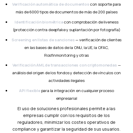
Verificación automática de documentos
con soporte para
más de 6000 tipos de documentos de más de 200 países
Identificación biométrica
con comprobación de liveness
(protección contra deepfake y suplantación por fotografía)
Screening en listas de sanciones
— verificación de clientes
en las bases de datos de la ONU, la UE, la OFAC,
Rosfinmonitoring y otras
Verificación AML de transacciones con criptomonedas
—
análisis del origen de los fondos y detección de vínculos con
actividades ilegales
API flexible
para la integración en cualquier proceso
empresarial
El uso de soluciones profesionales permite a las
empresas cumplir con los requisitos de los
reguladores, minimizar los costes operativos de
compliance y garantizar la seguridad de sus usuarios.