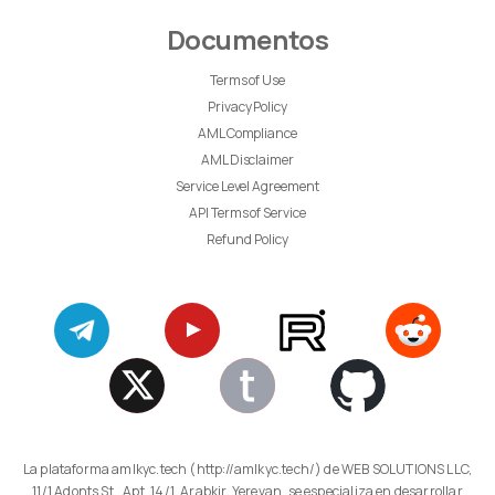
Documentos
Terms of Use
Privacy Policy
AML Compliance
AML Disclaimer
Service Level Agreement
API Terms of Service
Refund Policy
La plataforma amlkyc.tech (http://amlkyc.tech/) de WEB SOLUTIONS LLC,
11/1 Adonts St., Apt. 14/1, Arabkir, Yerevan, se especializa en desarrollar