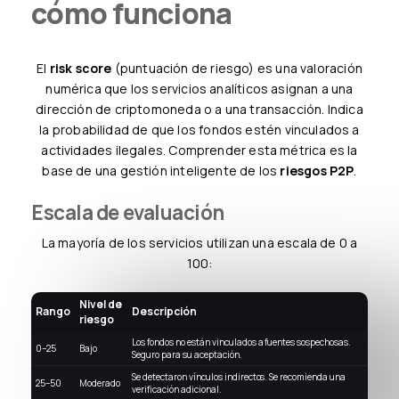
cómo funciona
El
risk score
(puntuación de riesgo) es una valoración
numérica que los servicios analíticos asignan a una
dirección de criptomoneda o a una transacción. Indica
la probabilidad de que los fondos estén vinculados a
actividades ilegales. Comprender esta métrica es la
base de una gestión inteligente de los
riesgos P2P
.
Escala de evaluación
La mayoría de los servicios utilizan una escala de 0 a
100:
Nivel de
Rango
Descripción
riesgo
Los fondos no están vinculados a fuentes sospechosas.
0–25
Bajo
Seguro para su aceptación.
Se detectaron vínculos indirectos. Se recomienda una
25–50
Moderado
verificación adicional.