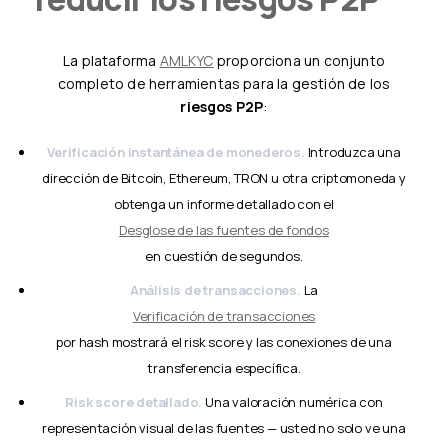
La plataforma
AMLKYC
proporciona un conjunto
completo de herramientas para la gestión de los
riesgos P2P
:
Verificación instantánea de monederos.
Introduzca una
dirección de Bitcoin, Ethereum, TRON u otra criptomoneda y
obtenga un informe detallado con el
desglose de las fuentes de fondos
en cuestión de segundos.
Análisis de transacciones.
La
verificación de transacciones
por hash mostrará el risk score y las conexiones de una
transferencia específica.
Risk score detallado.
Una valoración numérica con
representación visual de las fuentes — usted no solo ve una