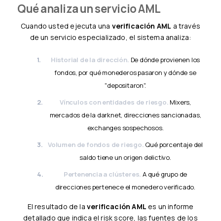
Qué analiza un servicio AML
Cuando usted ejecuta una
verificación AML
a través
de un servicio especializado, el sistema analiza:
Historial de la dirección.
De dónde provienen los
fondos, por qué monederos pasaron y dónde se
"depositaron".
Vínculos con entidades de riesgo.
Mixers,
mercados de la darknet, direcciones sancionadas,
exchanges sospechosos.
Volumen de fondos de riesgo.
Qué porcentaje del
saldo tiene un origen delictivo.
Pertenencia a clústeres.
A qué grupo de
direcciones pertenece el monedero verificado.
El resultado de la
verificación AML
es un informe
detallado que indica el risk score, las fuentes de los