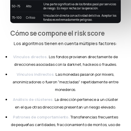
Una parte significativa de los fondos pasó por servicios
50–75
Alto
de riesgo. Es mejor rechazar la operación.
Vinculación directa con actividad delictiva. Aceptar los
75–100
Crítico
fondos es extremadamente peligroso.
Cómo se compone el risk score
Los algoritmos tienen en cuenta múltiples factores:
Vínculos directos.
Los fondos provienen directamente de
direcciones asociadas con la darknet, hackeos o fraudes.
Vínculos indirectos.
Las monedas pasaron por mixers,
anonimizadores o fueron "mezcladas" repetidamente entre
monederos.
Análisis de clústeres.
La dirección pertenece a un clúster
en el que otras direcciones presentan un riesgo elevado.
Patrones de comportamiento.
Transferencias frecuentes
de pequeñas cantidades, fraccionamiento de montos, uso de