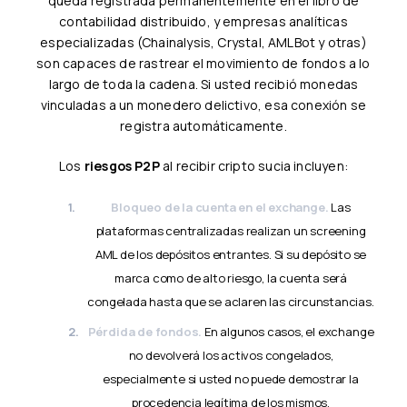
queda registrada permanentemente en el libro de
contabilidad distribuido, y empresas analíticas
especializadas (Chainalysis, Crystal, AMLBot y otras)
son capaces de rastrear el movimiento de fondos a lo
largo de toda la cadena. Si usted recibió monedas
vinculadas a un monedero delictivo, esa conexión se
registra automáticamente.
Los
riesgos P2P
al recibir cripto sucia incluyen:
Bloqueo de la cuenta en el exchange.
Las
plataformas centralizadas realizan un screening
AML de los depósitos entrantes. Si su depósito se
marca como de alto riesgo, la cuenta será
congelada hasta que se aclaren las circunstancias.
Pérdida de fondos.
En algunos casos, el exchange
no devolverá los activos congelados,
especialmente si usted no puede demostrar la
procedencia legítima de los mismos.