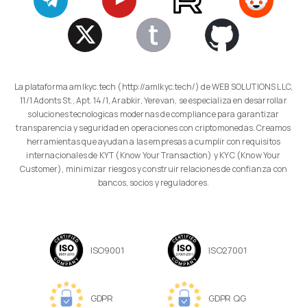
La plataforma amlkyc.tech (http://amlkyc.tech/) de WEB SOLUTIONS LLC,
11/1 Adonts St., Apt. 14/1, Arabkir, Yerevan, se especializa en desarrollar
soluciones tecnologicas modernas de compliance para garantizar
transparencia y seguridad en operaciones con criptomonedas. Creamos
herramientas que ayudan a las empresas a cumplir con requisitos
internacionales de KYT (Know Your Transaction) y KYC (Know Your
Customer), minimizar riesgos y construir relaciones de confianza con
bancos, socios y reguladores.
ISO9001
ISO27001
GDPR
GDPR QG