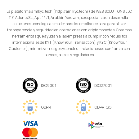
La plataforma amlkyc.tech (http://amlkyc.tech/) de WEB SOLUTIONS LLC,
11/1 Adonts St., Apt. 14/1, Arabkir, Yerevan, se especializa en desarrollar
soluciones tecnologicas modernas de compliance para garantizar
transparencia y seguridad en operaciones con criptomonedas. Creamos
herramientas que ayudan a las empresas a cumplir con requisitos
internacionales de KYT (Know Your Transaction) y KYC (Know Your
Customer), minimizar riesgos y construir relaciones de confianza con
bancos, socios y reguladores.
ISO9001
ISO27001
GDPR
GDPR QG