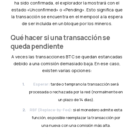
ha sido confirmada, el explorador la mostrará con el
estado «Unconfirmed» o «Pending». Esto significa que
la transacción se encuentra en el mempool a la espera
de ser incluida en un bloque por los mineros.
Qué hacer si una transacción se
queda pendiente
A veces las transacciones BTC se quedan estancadas
debido a una comisión demasiado baja. En ese caso,
existen varias opciones:
Esperar
: tarde o temprano la transacción será
procesada o rechazada por la red (normalmente en
un plazo de 14 días).
RBF (Replace-by-Fee)
: si el monedero admite esta
función, es posible reemplazar la transacción por
una nueva con una comisión más alta.