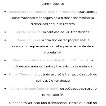
confirmaciones.
Número de confirmaciones (Confirmations)
: cuantas más
confirmaciones, más segura es la transacción y menor la
probabilidad de que se revierta.
Monto (Amount)
: la cantidad de BTC transferidos.
Comisión (Fee)
: la comisión de red por procesar la
transacción, expresada en satoshis y en su equivalente en
moneda fíat.
Direcciones de entrada y salida (Inputs/Outputs)
: de
dónde provienen los fondos y hacia dónde se enviaron.
Hora (Timestamp)
: cuándo se creó la transacción y cuándo
se incluyó en un bloque.
Altura del bloque (Block Height)
: en qué bloque se registró
la transacción.
Si necesita verificar una transacción Bitcoin que aún no